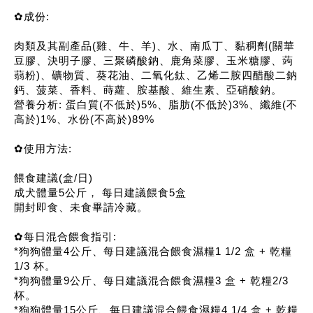
✿成份:
肉類及其副產品(雞、牛、羊)、水、南瓜丁、黏稠劑(關華
豆膠、決明子膠、三聚磷酸鈉、鹿角菜膠、玉米糖膠、蒟
蒻粉)、礦物質、葵花油、二氧化鈦、乙烯二胺四醋酸二鈉
鈣、菠菜、香料、蒔蘿、胺基酸、維生素、亞硝酸鈉。
營養分析: 蛋白質(不低於)5%、脂肪(不低於)3%、纖維(不
高於)1%、水份(不高於)89%
✿使用方法:
餵食建議(盒/日)
成犬體量5公斤， 每日建議餵食5盒
開封即食、未食畢請冷藏。
✿每日混合餵食指引:
*狗狗體量4公斤、每日建議混合餵食濕糧1 1/2 盒 + 乾糧
1/3 杯。
*狗狗體量9公斤、每日建議混合餵食濕糧3 盒 + 乾糧2/3
杯。
*狗狗體量15公斤、每日建議混合餵食濕糧4 1/4 盒 + 乾糧