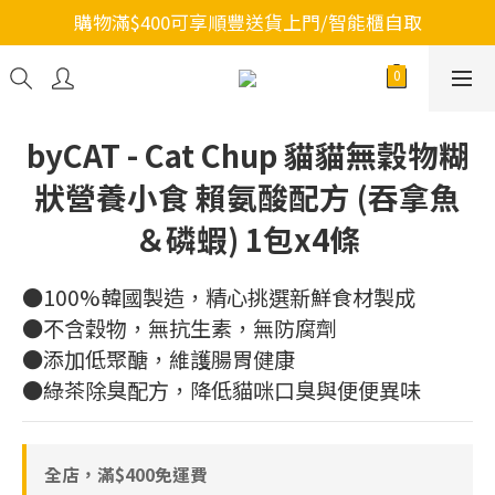
購物滿$400可享順豐送貨上門/智能櫃自取
byCAT - Cat Chup 貓貓無穀物糊
狀營養小食 賴氨酸配方 (吞拿魚
＆磷蝦) 1包x4條
●100%韓國製造，精心挑選新鮮食材製成
●不含穀物，無抗生素，無防腐劑
●添加低聚醣，維護腸胃健康
●綠茶除臭配方，降低貓咪口臭與便便異味
全店，滿$400免運費