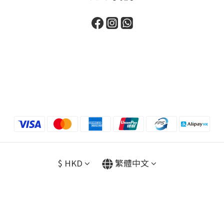
$
HKD
繁體中文
Powered by Islov Pets