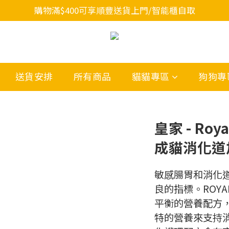
購物滿$400可享順豐送貨上門/智能櫃自取
送貨安排
所有商品
貓貓專區
狗狗專
皇家 - Roya
成貓消化道加
敏感腸胃和消化
良的指標。ROYA
平衡的營養配方
特的營養來支持消化