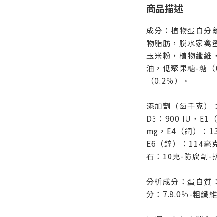
商品描述
成分：植物蛋白分
物脂肪，脫水家禽
玉米粉，植物纖維
油，低聚果糖-糖（
（0.2％）。
添加劑（每千克）：維
D3：900 IU，E1
mg，E4（銅）：13
E6（鋅）：114
石：10克-防腐劑
分析成分：蛋白質：3
分：7.8.0％-粗纖