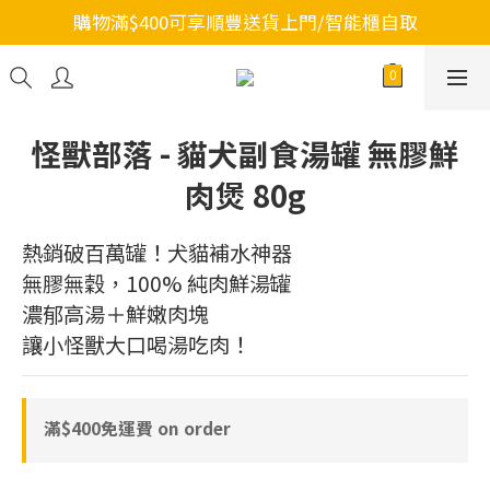
購物滿$400可享順豐送貨上門/智能櫃自取
怪獸部落 - 貓犬副食湯罐 無膠鮮
肉煲 80g
熱銷破百萬罐！犬貓補水神器
無膠無穀，100% 純肉鮮湯罐
濃郁高湯＋鮮嫩肉塊
讓小怪獸大口喝湯吃肉！
滿$400免運費 on order